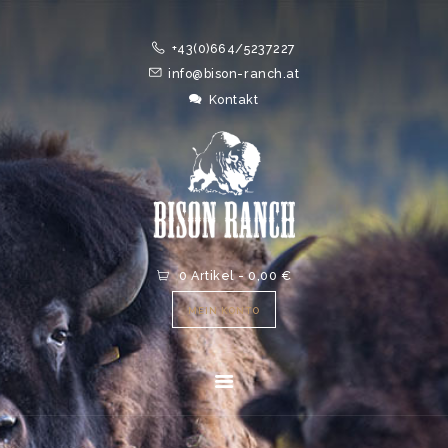
HOME
+43(0)664/5237227
ONLINESHOP
info@bison-ranch.at
ABOUT
Kontakt
NEWS
EVENTS
0 Artikel
-
0,00 €
MEIN KONTO