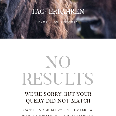
TAG: ERFAHREN
HOME
TAG: ERFAHREN
NO
RESULTS
WE'RE SORRY, BUT YOUR
QUERY DID NOT MATCH
CAN'T FIND WHAT YOU NEED? TAKE A
MOMENT AND DO A SEARCH BELOW OR