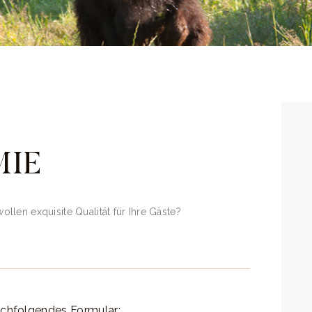
MIE
len exquisite Qualität für Ihre Gäste?
achfolgendes Formular: