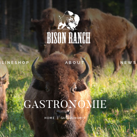
HOME
ONLINESHOP
ABOUT
NEWS
NLINESHOP
ABOUT
NEW
EVENTS
GASTRONOMIE
HOME
GASTRONOMIE