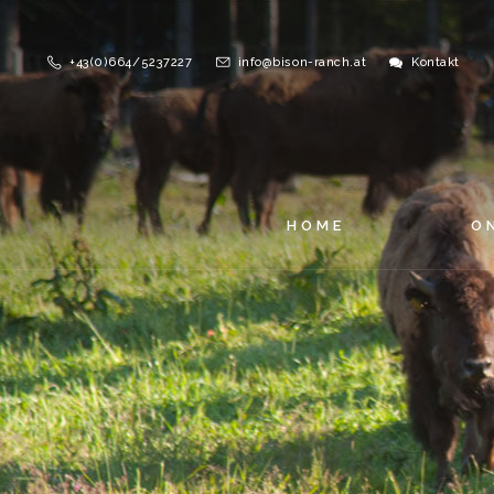
+43(0)664/5237227
info@bison-ranch.at
Kontakt
HOME
O