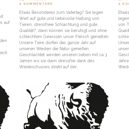
0
KOMMENTARE
0
KO
r
Etwas Besonderes zum Vatertag? Sie legen
Etwas
it
Wert auf gute und liebevolle Haltung von
legen
s auf
Tieren, stressfreie Schlachtung und gute
von T
Qualität?, dann können sie beruhigt und ohne
Quali
schlechtem Gewissen unser Fleisch genießen.
schle
 den
Unsere Tiere dürfen das ganze Jahr auf
Unser
unseren Weiden die Natur genießen.
unser
 eich
Geschlachtet werden unseren lieben mit ca 3
Gesch
Jahren wo sie dann stressfrei dank des
Jahre
Weideschusses direkt auf der…
Weide