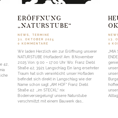
ERÖFFNUNG
HE
„NATURSTUBE“
OK
NEWS
,
TERMINE
NEW
31. OKTOBER 2025
13. 
0
KOMMENTARE
0
KO
Wir laden Herzlich ein zur Eröffnung unserer
„MIA 
NATURSTUBE (Hofladen)! Am: 8.November
ENDE
2025 Von: 9:00 – 17:00 Uhr Wo: Franz Diebl
genie
e 42,
Straße 42, 3921 Langschlag Ein lang ersehnter
unser
mia
Traum hat sich verwirklicht. unser Hofladen
unse
iche
befindet sich direkt in Langschlag wie der
Burge
Name schon sagt „AM HOF“ Franz Diebl
hoffe
.
Straße 42 „im STECKL“ nix
unser
Bodenversiegelung! unsere Naturstube
Allta
verschmiltzt mit einem Bauwerk das…