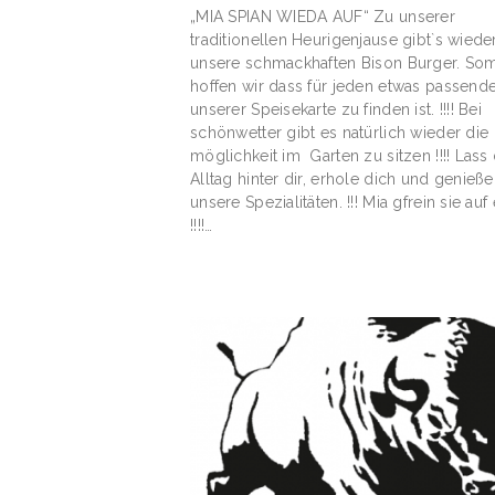
„MIA SPIAN WIEDA AUF“ Zu unserer
traditionellen Heurigenjause gibt`s wiede
unsere schmackhaften Bison Burger. Som
hoffen wir dass für jeden etwas passende
unserer Speisekarte zu finden ist. !!!! Bei
schönwetter gibt es natürlich wieder die
möglichkeit im Garten zu sitzen !!!! Lass
Alltag hinter dir, erhole dich und genieße
unsere Spezialitäten. !!! Mia gfrein sie auf
!!!!…