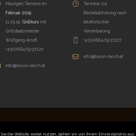
Heurigen Termine im
Termine zur
Februar 2019
Bestellabholung nach
11.05.19:
Grillkurs
mit
telefonischer
Grillstaatsmeister
Vereinbarung
Wolfgang Arndt.
+43(0)664/5237227
+43(0)664/5237227
info@bison-ranch.at
info@bison-ranch.at
 inkl. MwSt. |
Impressum
|
Datenschutz
|
AGB
|
Zahlung & Versand
Sie die Website weiter nutzen, gehen wir von Ihrem Einverständnis aus.