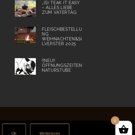
„(S) TEAK IT EASY
– ALLES LIEBE
ZUM VATERTAG
FLEISCHBESTELLU
NG
WEIHNACHTEN&SI
LVERSTER 2025
!!NEU!!
ÖFFNUNGSZEITEN
NATURSTUBE
0
|
Gastronomie
|
Heurigen Termine
OK
Weiterlesen