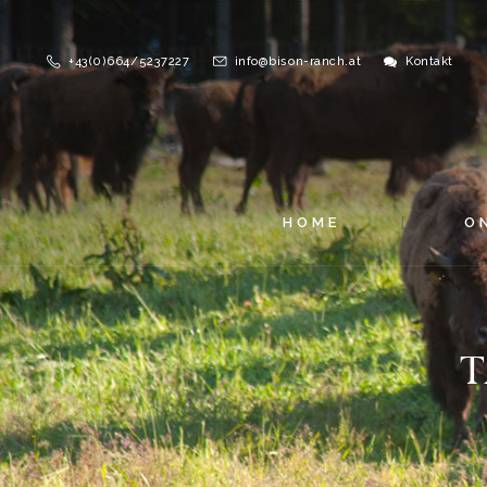
+43(0)664/5237227
info@bison-ranch.at
Kontakt
HOME
O
T