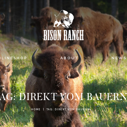
HOME
ONLINESHOP
ABOUT
NEWS
NLINESHOP
ABOUT
NEW
EVENTS
AG: DIREKT VOM BAUER
HOME
TAG: DIREKT VOM BAUERN