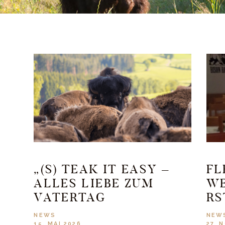
„(S) TEAK IT EASY –
FL
ALLES LIEBE ZUM
WE
VATERTAG
RS
NEWS
NEW
15. MAI 2026
27. 