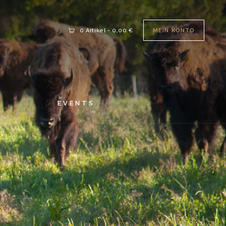
MEIN KONTO
0 Artikel
-
0,00 €
S
EVENTS
N