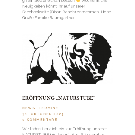
gfrein sie auf eichan besuch
Wöchentliche
Neuigkeiten könnt ihr auf unserer
Facebookseite (Bison Ranch) entnehmen. Liebe
Grüße Familie Baumgartner
ERÖFFNUNG „NATURSTUBE“
NEWS
,
TERMINE
31. OKTOBER 2025
0
KOMMENTARE
Wir laden Herzlich ein zur Eröffnung unserer
NATURSTUBE (Hofladen)! Am: 8.November