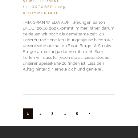
NEWS
,
TERMINE
13. OKTOBER 2025
0
KOMMENTARE
„MIA SPIAN WIEDA AUF“ „Heurigen Saison
ENDE“ 26.10.2025 kommt immer näher, darum
genießen wir noch die gemeisame zeit. Zu
unserer traditionellen Heurigenjause bieten wir
unsere schmackhaften Bison Burger & Smoky
Burger an, so lange der Vorrat reicht. Somit
hoffen wir dass für jeden etwas passendes auf
unserer Speisekarte zu finden ist. Lass den
Alltag hinter dir, erhole dich und genieße…
BEITRAGSNAVIGATION
SEITE
1
SEITE
2
SEITE
3
…
SEITE
5
>