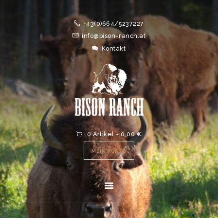
HOME
+43(0)664/5237227
ONLINESHOP
info@bison-ranch.at
ABOUT
Kontakt
NEWS
EVENTS
0 Artikel
-
0,00 €
MEIN KONTO