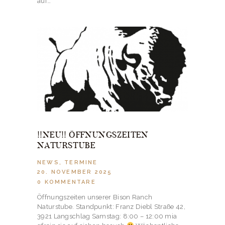
auf…
!!NEU!! ÖFFNUNGSZEITEN
NATURSTUBE
NEWS
,
TERMINE
20. NOVEMBER 2025
0
KOMMENTARE
Öffnungszeiten unserer Bison Ranch
Naturstube. Standpunkt: Franz Diebl Straße 42,
3921 Langschlag Samstag: 8:00 – 12:00 mia