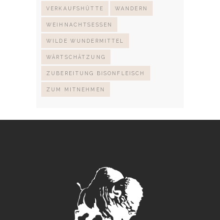
VERKAUFSHÜTTE
WANDERN
WEIHNACHTSESSEN
WILDE WUNDERMITTEL
WÄRTSCHÄTZUNG
ZUBEREITUNG BISONFLEISCH
ZUM MITNEHMEN