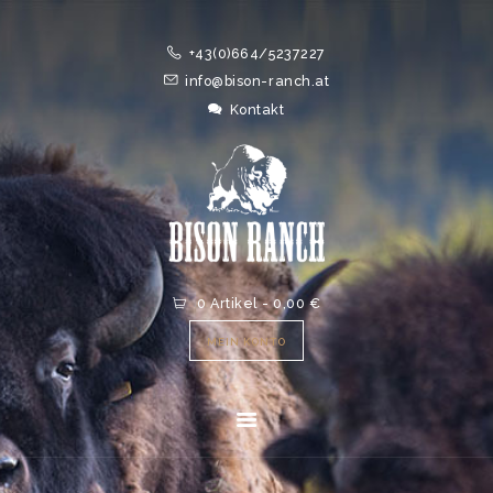
HOME
+43(0)664/5237227
ONLINESHOP
info@bison-ranch.at
ABOUT
Kontakt
NEWS
EVENTS
0 Artikel
-
0,00 €
MEIN KONTO