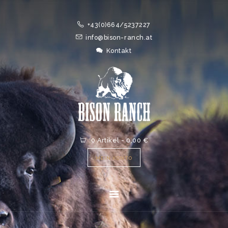
HOME
+43(0)664/5237227
ONLINESHOP
info@bison-ranch.at
ABOUT
Kontakt
NEWS
EVENTS
0 Artikel
-
0,00 €
MEIN KONTO