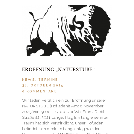
ERÖFFNUNG „NATURSTUBE“
NEWS
,
TERMINE
31. OKTOBER 2025
0
KOMMENTARE
Wir laden Herzlich ein zur Eröffnung unserer
NATURSTUBE (Hofladen)! Am: 8.November
2025 Von: 9:00 – 17:00 Uhr Wo: Franz Diebl
Straße 42, 3921 Langschlag Ein lang ersehnter
Traum hat sich verwirklicht. unser Hofladen
befindet sich direkt in Langschlag wie der