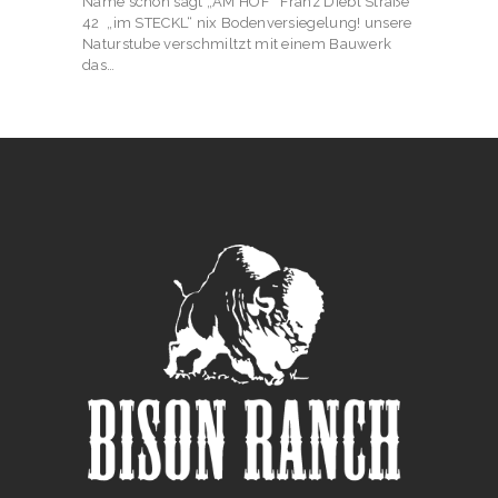
Name schon sagt „AM HOF“ Franz Diebl Straße
42 „im STECKL“ nix Bodenversiegelung! unsere
Naturstube verschmiltzt mit einem Bauwerk
das…