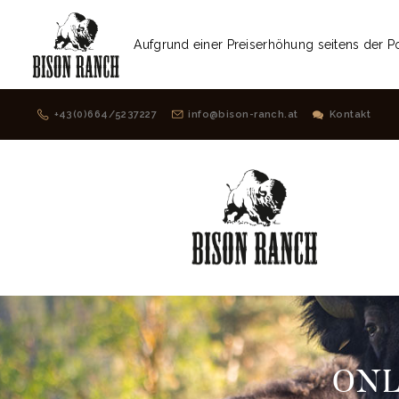
modal-check
Aufgrund einer Preiserhöhung seitens der Po
+43(0)664/5237227
info@bison-ranch.at
Kontakt
ONL