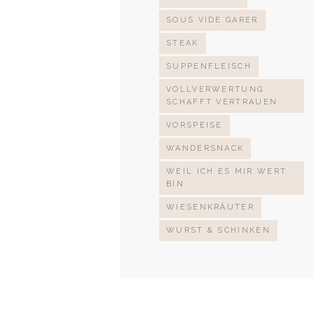
SOUS VIDE GARER
STEAK
SUPPENFLEISCH
VOLLVERWERTUNG
SCHAFFT VERTRAUEN
VORSPEISE
WANDERSNACK
WEIL ICH ES MIR WERT
BIN
WIESENKRÄUTER
WURST & SCHINKEN