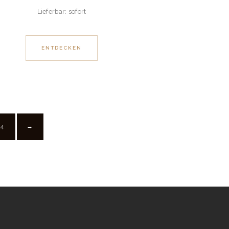
Lieferbar: sofort
ENTDECKEN
4
→