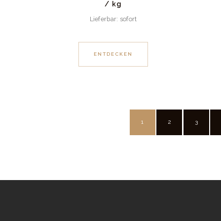
/
kg
Lieferbar: sofort
ENTDECKEN
1
2
3