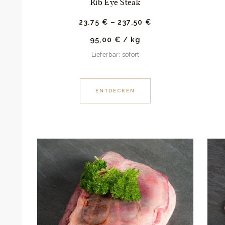
Rib Eye Steak
23.
75
€
–
237.
50
€
95,00
€
/
kg
Lieferbar: sofort
ENTDECKEN