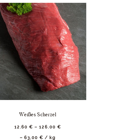
Weißes Scherzel
12.
60
€
–
126.
00
€
–
63,00
€
/
kg