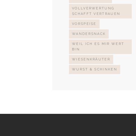
VOLLVERWERTUNG
SCHAFFT VERTRAUEN
VORSPEISE
WANDERSNACK
WEIL ICH ES MIR WERT
BIN
WIESENKRÄUTER
WURST & SCHINKEN