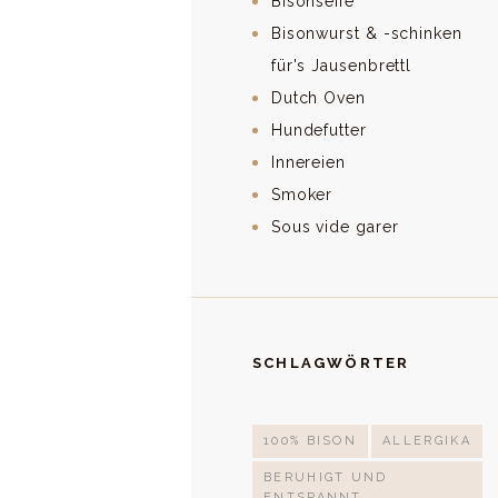
Bisonseife
Bisonwurst & -schinken
für's Jausenbrettl
Dutch Oven
Hundefutter
Innereien
Smoker
Sous vide garer
SCHLAGWÖRTER
100% BISON
ALLERGIKA
BERUHIGT UND
ENTSPANNT