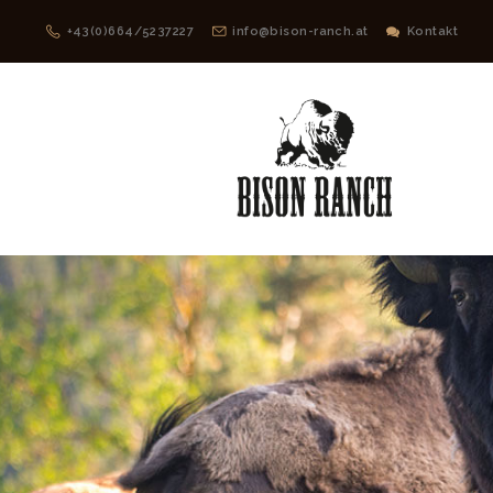
+43(0)664/5237227
info@bison-ranch.at
Kontakt