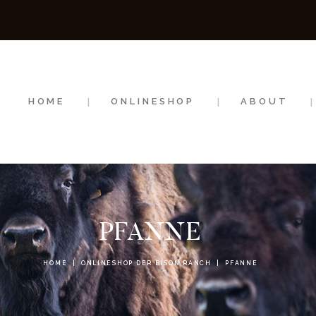
HOME
ONLINESHOP
ABOUT
HOME
ONLINESHOP
ABOUT
NEWS
EVENTS
PFANNE
HOME
ONLINESHOP DER BISON RANCH
PFANNE