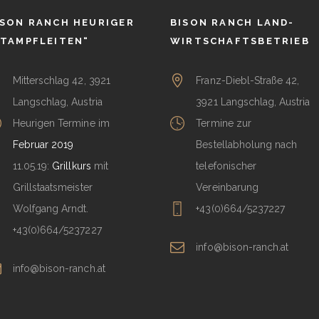
ISON RANCH HEURIGER
BISON RANCH LAND-
STAMPFLEITEN“
WIRTSCHAFTSBETRIEB
Mitterschlag 42, 3921
Franz-Diebl-Straße 42,
Langschlag, Austria
3921 Langschlag, Austria
Heurigen Termine im
Termine zur
Februar 2019
Bestellabholung nach
11.05.19:
Grillkurs
mit
telefonischer
Grillstaatsmeister
Vereinbarung
Wolfgang Arndt.
+43(0)664/5237227
+43(0)664/5237227
info@bison-ranch.at
info@bison-ranch.at