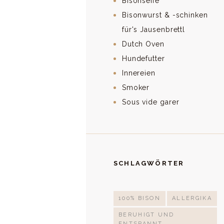
Bisonseife
Bisonwurst & -schinken
für's Jausenbrettl
Dutch Oven
Hundefutter
Innereien
Smoker
Sous vide garer
SCHLAGWÖRTER
100% BISON
ALLERGIKA
BERUHIGT UND
ENTSPANNT