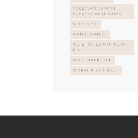
VOLLVERWERTUNG
SCHAFFT VERTRAUEN
VORSPEISE
WANDERSNACK
WEIL ICH ES MIR WERT
BIN
WIESENKRÄUTER
WURST & SCHINKEN