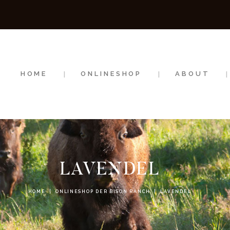
HOME
ONLINESHOP
ABOUT
HOME
ONLINESHOP
ABOUT
NEWS
EVENTS
LAVENDEL
HOME
ONLINESHOP DER BISON RANCH
LAVENDEL