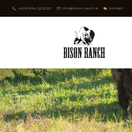
+43(0)664/5237227
info@bison-ranch.at
Kontakt