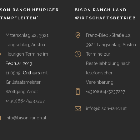
ISON RANCH HEURIGER
BISON RANCH LAND-
STAMPFLEITEN“
WIRTSCHAFTSBETRIEB
Mitterschlag 42, 3921
Franz-Diebl-Straße 42,
Langschlag, Austria
3921 Langschlag, Austria
Heurigen Termine im
Termine zur
Februar 2019
Bestellabholung nach
11.05.19:
Grillkurs
mit
telefonischer
Grillstaatsmeister
Vereinbarung
Wolfgang Arndt.
+43(0)664/5237227
+43(0)664/5237227
info@bison-ranch.at
info@bison-ranch.at