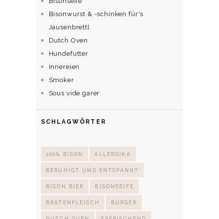
Bisonseife
Bisonwurst & -schinken für's
Jausenbrettl
Dutch Oven
Hundefutter
Innereien
Smoker
Sous vide garer
SCHLAGWÖRTER
100% BISON
ALLERGIKA
BERUHIGT UND ENTSPANNT
BISON BIER
BISONSEIFE
BRATENFLEISCH
BURGER
DUTCH OVEN
ERFRISCHEND