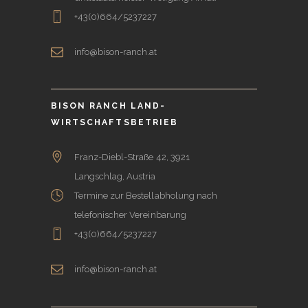
+43(0)664/5237227
info@bison-ranch.at
BISON RANCH LAND-
WIRTSCHAFTSBETRIEB
Franz-Diebl-Straße 42, 3921
Langschlag, Austria
Termine zur Bestellabholung nach
telefonischer Vereinbarung
+43(0)664/5237227
info@bison-ranch.at