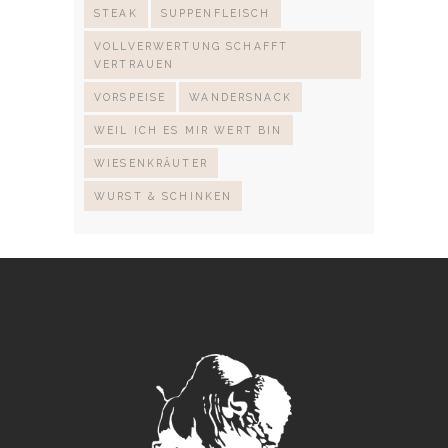
STEAK
SUPPENFLEISCH
VOLLVERWERTUNG SCHAFFT
VERTRAUEN
VORSPEISE
WANDERSNACK
WEIL ICH ES MIR WERT BIN
WIESENKRÄUTER
WURST & SCHINKEN