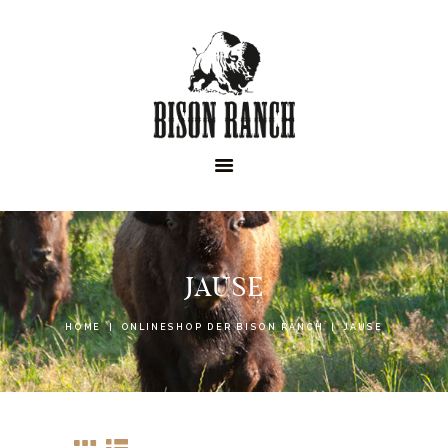
HOME
ONLINESHOP
ABOUT
NEWS
EVENTS
JAUSE
HOME
ONLINESHOP DER BISON RANCH
JAUSE