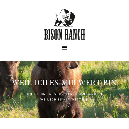
HOME
ONLINESHOP
ABOUT
NEWS
EVENTS
WEIL ICH ES MIR WERT BIN
HOME
ONLINESHOP DER BISON RANCH
WEIL ICH ES MIR WERT BIN