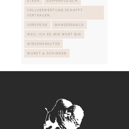
STEAK
SUPPENFLEISCH
VOLLVERWERTUNG SCHAFFT
VERTRAUEN
VORSPEISE
WANDERSNACK
WEIL ICH ES MIR WERT BIN
WIESENKRÄUTER
WURST & SCHINKEN