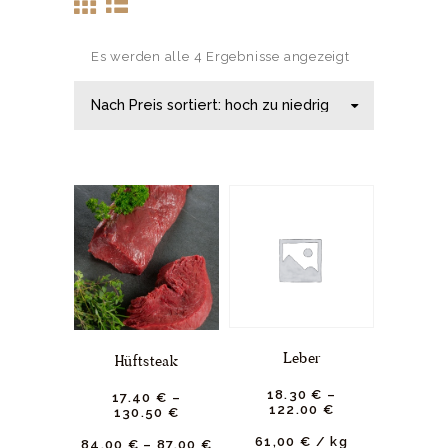
Es werden alle 4 Ergebnisse angezeigt
Leber
Hüftsteak
18.
30
€
–
17.
40
€
–
122.
00
€
130.
50
€
61,00
€
/
kg
84,00
€
–
87,00
€