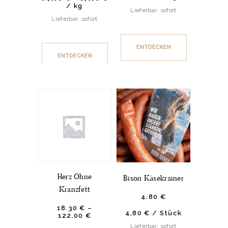
/
kg
Lieferbar: sofort
Lieferbar: sofort
ENTDECKEN
ENTDECKEN
Herz Ohne
Bison Käsekrainer
Kranzfett
4.
80
€
18.
30
€
–
4,80
€
/
Stück
122.
00
€
Lieferbar: sofort