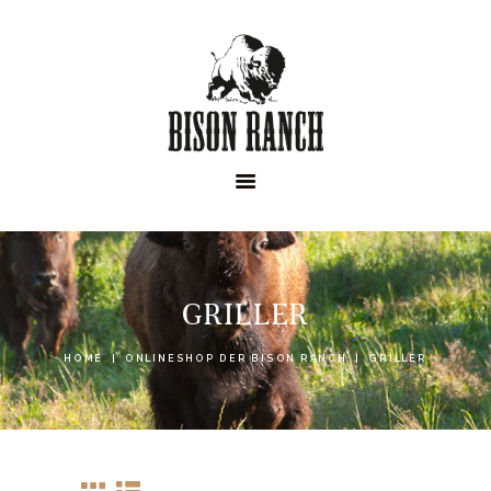
HOME
ONLINESHOP
ABOUT
NEWS
EVENTS
GRILLER
HOME
ONLINESHOP DER BISON RANCH
GRILLER