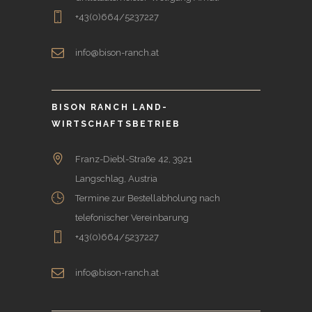
+43(0)664/5237227
info@bison-ranch.at
BISON RANCH LAND-
WIRTSCHAFTSBETRIEB
Franz-Diebl-Straße 42, 3921
Langschlag, Austria
Termine zur Bestellabholung nach
telefonischer Vereinbarung
+43(0)664/5237227
info@bison-ranch.at