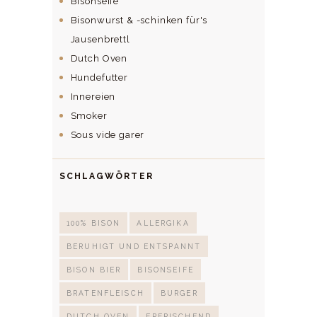
Bisonseife
Bisonwurst & -schinken für's
Jausenbrettl
Dutch Oven
Hundefutter
Innereien
Smoker
Sous vide garer
SCHLAGWÖRTER
100% BISON
ALLERGIKA
BERUHIGT UND ENTSPANNT
BISON BIER
BISONSEIFE
BRATENFLEISCH
BURGER
DUTCH OVEN
ERFRISCHEND