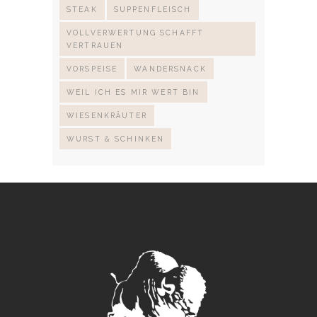
STEAK
SUPPENFLEISCH
VOLLVERWERTUNG SCHAFFT
VERTRAUEN
VORSPEISE
WANDERSNACK
WEIL ICH ES MIR WERT BIN
WIESENKRÄUTER
WURST & SCHINKEN