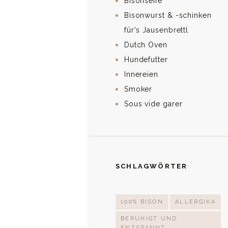
Bisonseife
Bisonwurst & -schinken
für's Jausenbrettl
Dutch Oven
Hundefutter
Innereien
Smoker
Sous vide garer
SCHLAGWÖRTER
100% BISON
ALLERGIKA
BERUHIGT UND
ENTSPANNT