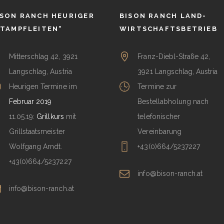
ISON RANCH HEURIGER
BISON RANCH LAND-
STAMPFLEITEN“
WIRTSCHAFTSBETRIEB
Mitterschlag 42, 3921
Franz-Diebl-Straße 42,
Langschlag, Austria
3921 Langschlag, Austria
Heurigen Termine im
Termine zur
Februar 2019
Bestellabholung nach
11.05.19:
Grillkurs
mit
telefonischer
Grillstaatsmeister
Vereinbarung
Wolfgang Arndt.
+43(0)664/5237227
+43(0)664/5237227
info@bison-ranch.at
info@bison-ranch.at