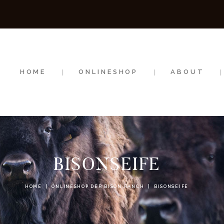
HOME
ONLINESHOP
ABOUT
HOME
ONLINESHOP
ABOUT
NEWS
EVENTS
BISONSEIFE
HOME
ONLINESHOP DER BISON RANCH
BISONSEIFE