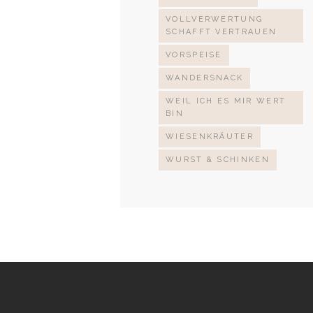
VOLLVERWERTUNG
SCHAFFT VERTRAUEN
VORSPEISE
WANDERSNACK
WEIL ICH ES MIR WERT
BIN
WIESENKRÄUTER
WURST & SCHINKEN