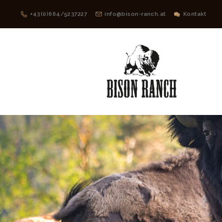
+43(0)664/5237227
info@bison-ranch.at
Kontakt