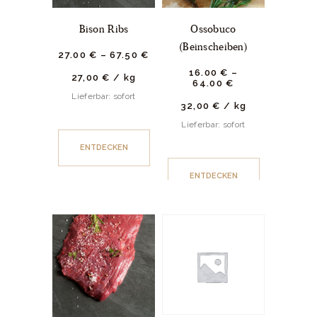
Bison Ribs
Ossobuco
(Beinscheiben)
27.
00
€
–
67.
50
€
16.
00
€
–
27,00
€
/
kg
64.
00
€
Lieferbar: sofort
32,00
€
/
kg
Lieferbar: sofort
ENTDECKEN
ENTDECKEN