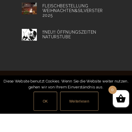
FLEISCHBESTELLUNG
WEIHNACHTEN&SILVERSTER
2025
!!NEU!! ÖFFNUNGSZEITEN
NATURSTUBE
Diese Website benutzt Cookies. Wenn Sie die Website weiter nutzen,
gehen wir von Ihrem Einverständnis aus.
© 2018
Bison Ranch
| Alle Preise inkl. MwSt. |
0
Impressum
|
Datenschutz
|
AGB
|
Zahlung &
Versand
|
Gastronomie
|
Heurigen Termine
OK
Weiterlesen