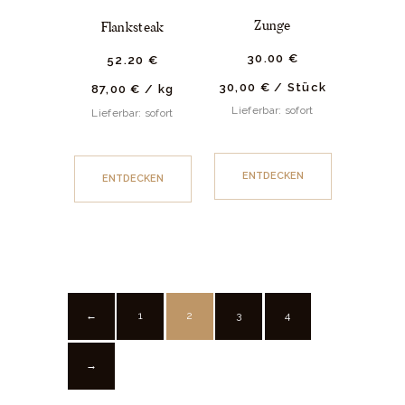
Zunge
Flanksteak
30.
00
€
52.
20
€
30,00
€
/
Stück
87,00
€
/
kg
Lieferbar: sofort
Lieferbar: sofort
ENTDECKEN
ENTDECKEN
1
2
3
4
←
→