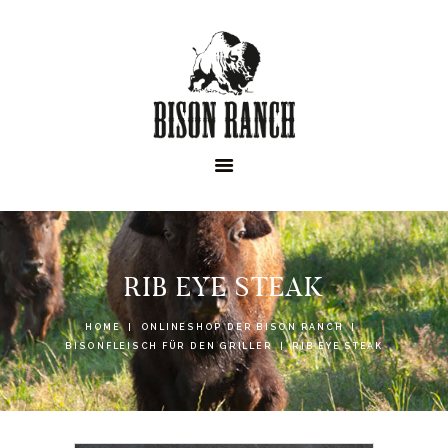
HOME
ONLINESHOP
ABOUT
NEWS
EVENTS
RIB EYE STEAK
HOME
ONLINESHOP DER BISON RANCH
BISONFLEISCH FÜR DEN GRILLER
RIB EYE STEAK