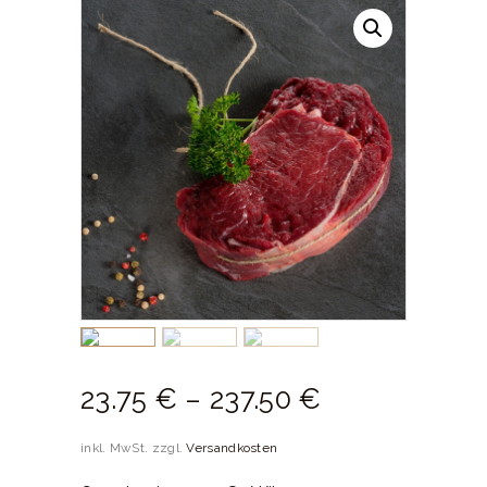
23.
75
€
–
237.
50
€
inkl. MwSt.
zzgl.
Versandkosten