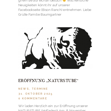
gfrein sie auf eichan besuch
Wöchentliche
Neuigkeiten könnt ihr auf unserer
Facebookseite (Bison Ranch) entnehmen. Liebe
Grüße Familie Baumgartner
ERÖFFNUNG „NATURSTUBE“
NEWS
,
TERMINE
31. OKTOBER 2025
0
KOMMENTARE
Wir laden Herzlich ein zur Eröffnung unserer
NATURSTUBE (Hofladen)! Am: 8.November