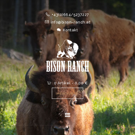
HOME
+43(0)664/5237227
ONLINESHOP
info@bison-ranch.at
ABOUT
Kontakt
NEWS
EVENTS
0 Artikel
-
0,00 €
MEIN KONTO