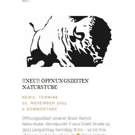
auf…
!!NEU!! ÖFFNUNGSZEITEN
NATURSTUBE
NEWS
,
TERMINE
20. NOVEMBER 2025
0
KOMMENTARE
Öffnungszeiten unserer Bison Ranch
Naturstube. Standpunkt: Franz Diebl Straße 42,
3921 Langschlag Samstag: 8:00 – 12:00 mia