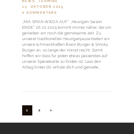
NEWS
,
TERMINE
13. OKTOBER 2025
0
KOMMENTARE
„MIA SPIAN WIEDA AUF“ „Heurigen Saison
ENDE“ 26.10.2025 kommt immer näher, darum
genießen wir noch die gemeisame zeit. Zu
unserer traditionellen Heurigenjause bieten wir
unsere schmackhaften Bison Burger & Smoky
Burger an, so lange der Vorrat reicht. Somit
hoffen wir dass für jeden etwas passendes auf
unserer Speisekarte zu finden ist. Lass den
Alltag hinter dir, erhole dich und genieße…
BEITRAGSNAVIGATION
SEITE
1
SEITE
2
>