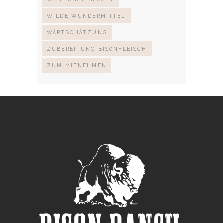
WILDE WUNDERMITTEL
WÄRTSCHÄTZUNG
ZUBEREITUNG BISONFLEISCH
ZUM MITNEHMEN