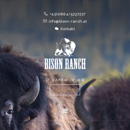
HOME
+43(0)664/5237227
ONLINESHOP
info@bison-ranch.at
ABOUT
Kontakt
NEWS
EVENTS
0 Artikel
-
0,00 €
MEIN KONTO