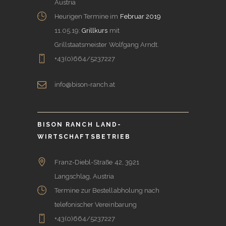
Austria
Heurigen Termine im
Februar 2019
11.05.19:
Grillkurs
mit
Grillstaatsmeister Wolfgang Arndt.
+43(0)664/5237227
info@bison-ranch.at
BISON RANCH LAND-
WIRTSCHAFTSBETRIEB
Franz-Diebl-Straße 42, 3921
Langschlag, Austria
Termine zur Bestellabholung nach
telefonischer Vereinbarung
+43(0)664/5237227