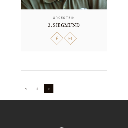
URGESTEIN
3. SIEGMUND
BEITRAGSNAVIGATION
<
PAGE
1
PAGE
2