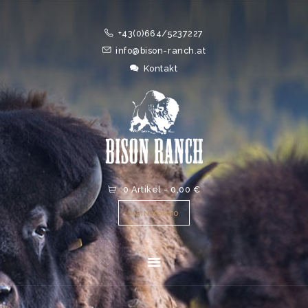
HOME
+43(0)664/5237227
ONLINESHOP
info@bison-ranch.at
ABOUT
Kontakt
NEWS
EVENTS
0 Artikel
-
0,00 €
MEIN KONTO