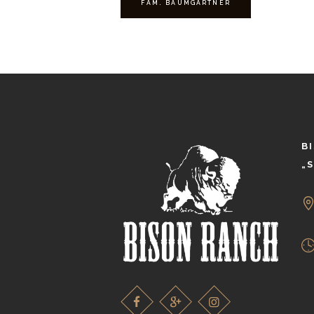
FAM. BAUMGARTNER
B
„