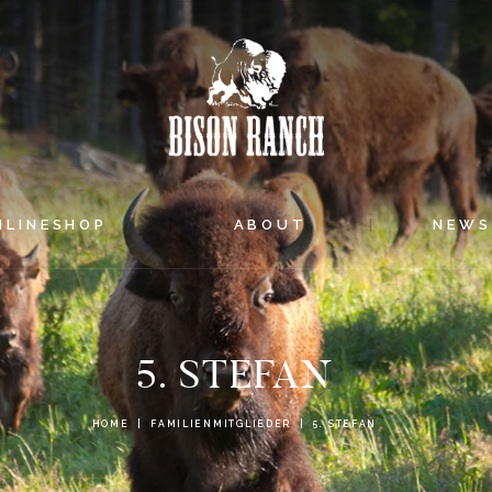
HOME
ONLINESHOP
ABOUT
NEWS
NLINESHOP
ABOUT
NEW
EVENTS
5. STEFAN
HOME
FAMILIENMITGLIEDER
5. STEFAN