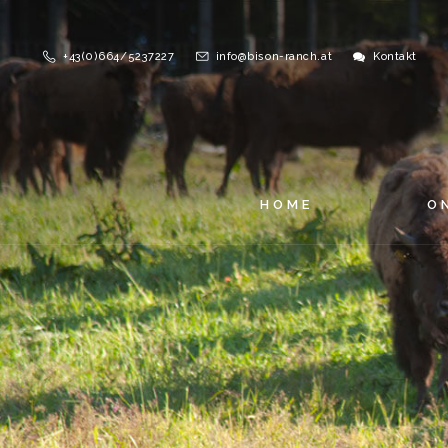
+43(0)664/5237227
info@bison-ranch.at
Kontakt
HOME
O