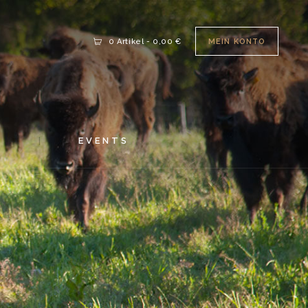
MEIN KONTO
0 Artikel
-
0,00 €
S
EVENTS