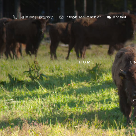
+43(0)664/5237227
info@bison-ranch.at
Kontakt
HOME
O