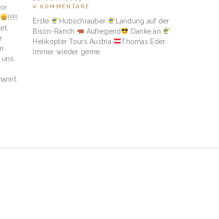
or
0
KOMMENTARE
H
!!!!!!
Erste
Hubschrauber
Landung auf der
et,
Bison-Ranch
Aufregend
Danke an
r
Helikopter Tours Austria
Thomas Eder.
m
Immer wieder gerne.
 uns
nannt.
AVIGATION