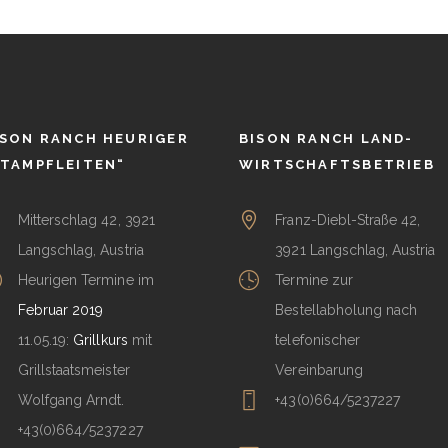
ISON RANCH HEURIGER
BISON RANCH LAND-
STAMPFLEITEN“
WIRTSCHAFTSBETRIEB
Mitterschlag 42, 3921
Franz-Diebl-Straße 42,
Langschlag, Austria
3921 Langschlag, Austria
Heurigen Termine im
Termine zur
Februar 2019
Bestellabholung nach
11.05.19:
Grillkurs
mit
telefonischer
Grillstaatsmeister
Vereinbarung
Wolfgang Arndt.
+43(0)664/5237227
+43(0)664/5237227