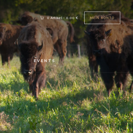
MEIN KONTO
0 Artikel
-
0,00 €
S
EVENTS