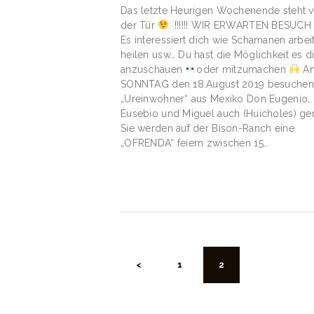
Das letzte Heurigen Wochenende steht v
der Tür
. !!!!!! WIR ERWARTEN BESUC
Es interessiert dich wie Schamanen arbeit
heilen usw… Du hast die Möglichkeit es di
anzuschauen
oder mitzumachen
A
SONNTAG den 18.August 2019 besuchen
„Ureinwohner“ aus Mexiko Don Eugenio,
Eusebio und Miguel auch (Huicholes) ge
Sie werden auf der Bison-Ranch eine
„OFRENDA“ feiern zwischen 15…
BEITRAGSN
<
SEITE
1
SEITE
2