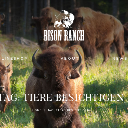
HOME
ONLINESHOP
ABOUT
NEWS
NLINESHOP
ABOUT
NEW
EVENTS
TAG: TIERE BESICHTIGEN
HOME
TAG: TIERE BESICHTIGEN