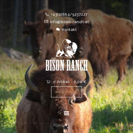
HOME
+43(0)664/5237227
ONLINESHOP
info@bison-ranch.at
ABOUT
Kontakt
NEWS
EVENTS
0 Artikel
-
0,00 €
MEIN KONTO