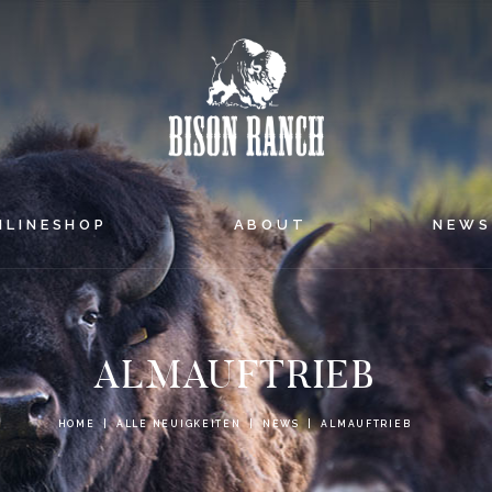
HOME
ONLINESHOP
ABOUT
NEWS
NLINESHOP
ABOUT
NEW
EVENTS
ALMAUFTRIEB
HOME
ALLE NEUIGKEITEN
NEWS
ALMAUFTRIEB