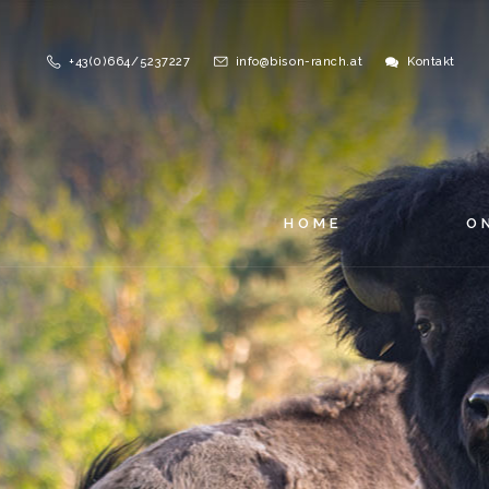
+43(0)664/5237227
info@bison-ranch.at
Kontakt
HOME
O