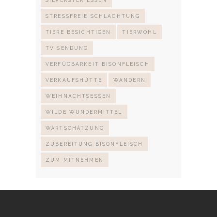
STRESSFREIE SCHLACHTUNG
TIERE BESICHTIGEN
TIERWOHL
TV SENDUNG
VERFÜGBARKEIT BISONFLEISCH
VERKAUFSHÜTTE
WANDERN
WEIHNACHTSESSEN
WILDE WUNDERMITTEL
WÄRTSCHÄTZUNG
ZUBEREITUNG BISONFLEISCH
ZUM MITNEHMEN