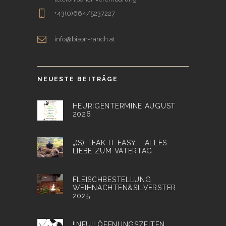
+43(0)664/5237227
info@bison-ranch.at
NEUESTE BEITRÄGE
HEURIGENTERMINE AUGUST
2026
„(S) TEAK IT EASY – ALLES
LIEBE ZUM VATERTAG
FLEISCHBESTELLUNG
WEIHNACHTEN&SILVERSTER
2025
!!NEU!! ÖFFNUNGSZEITEN