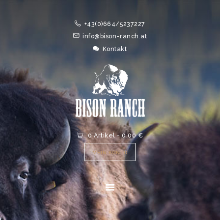
HOME
+43(0)664/5237227
ONLINESHOP
info@bison-ranch.at
ABOUT
Kontakt
NEWS
EVENTS
0 Artikel
-
0,00 €
MEIN KONTO