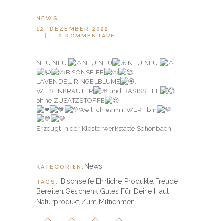
NEWS
12. DEZEMBER 2022
0
KOMMENTARE
NEU NEU
NEU NEU
NEU NEU
BISONSEIFE
LAVENDEL, RINGELBLUME
,
WIESENKRÄUTER
und BASISSEIFE
ohne ZUSATZSTOFFE
Weil ich es mir WERT bin
Erzeugt in der Klosterwerkstätte Schönbach
News
KATEGORIEN:
Bisonseife
Ehrliche Produkte
Freude
TAGS:
,
,
Bereiten
Geschenk
Gutes Für Deine Haut
,
,
,
Naturprodukt
Zum Mitnehmen
,